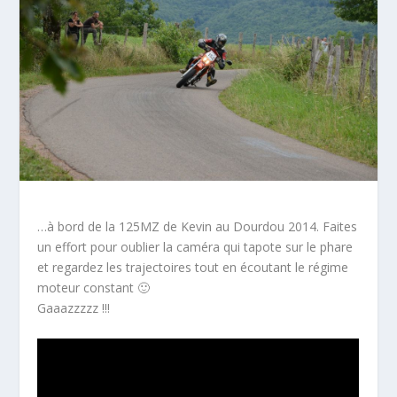
…à bord de la 125MZ de Kevin au Dourdou 2014. Faites
un effort pour oublier la caméra qui tapote sur le phare
et regardez les trajectoires tout en écoutant le régime
moteur constant 🙂
Gaaazzzzz !!!