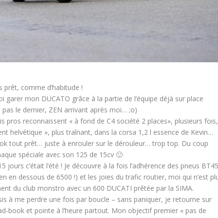
s prêt, comme d’habitude !
quoi garer mon DUCATO grâce à la partie de l’équipe déjà sur place
is pas le dernier, ZEN arrivant après moi… ;o)
s pros reconnaissent « à fond de C4 société 2 places», plusieurs fois,
nt helvétique », plus traînant, dans la corsa 1,2 l essence de Kevin…
ook tout prêt… juste à enrouler sur le dérouleur… trop top. Du coup
chaque spéciale avec son 125 de 15cv 🙂
15 jours c’était l’été ! Je découvre à la fois l’adhérence des pneus BT4
n en dessous de 6500 !) et les joies du trafic routier, moi qui n’est pl
cement du club monstro avec un 600 DUCATI prêtée par la SIMA.
sis à me perdre une fois par boucle – sans paniquer, je retourne sur
d-book et pointe à l’heure partout. Mon objectif premier « pas de