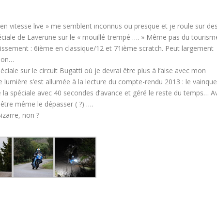
« en vitesse live » me semblent inconnus ou presque et je roule sur de
péciale de Laverune sur le « mouillé-trempé …. » Même pas du tourism
tissement : 6
ième
en classique/12 et 71
ième
scratch. Peut largement
t-on…
ciale sur le circuit Bugatti où je devrai être plus à l’aise avec mon
te lumière s’est allumée à la lecture du compte-rendu 2013 : le vainqu
é la spéciale avec 40 secondes d’avance et géré le reste du temps… A
-être même le dépasser ( ?) ….
izarre, non ?