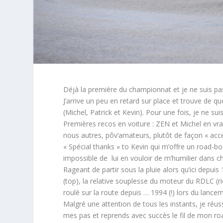
Déjà la première du championnat et je ne suis pa
J’arrive un peu en retard sur place et trouve de 
(Michel, Patrick et Kevin). Pour une fois, je ne su
Premières recos en voiture : ZEN et Michel en vrai
nous autres, pôv’amateurs, plutôt de façon « acce
« Spécial thanks » to Kevin qui m’offre un road-b
impossible de lui en vouloir de m’humilier dans 
Rageant de partir sous la pluie alors qu’ici depuis 
(top), la relative souplesse du moteur du RDLC (rie
roulé sur la route depuis … 1994 (!) lors du lan
Malgré une attention de tous les instants, je réus
mes pas et reprends avec succès le fil de mon roa