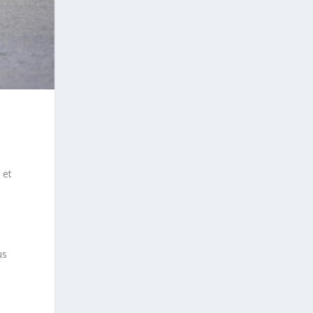
 et
5
us